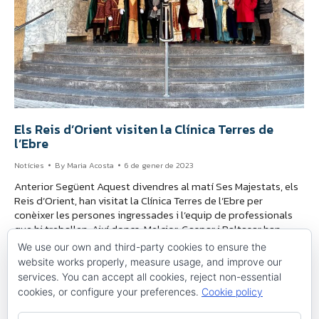
Els Reis d’Orient visiten la Clínica Terres de
l’Ebre
Notícies
By
Maria Acosta
6 de gener de 2023
Anterior Següent Aquest divendres al matí Ses Majestats, els
Reis d’Orient, han visitat la Clínica Terres de l’Ebre per
conèixer les persones ingressades i l’equip de professionals
que hi treballen. Així doncs, Melcior, Gaspar i Baltasar han
recorregut les instal·lacions d’aquest centre de salut, de
We use our own and third-party cookies to ensure the
titularitat municipal, acompanyats dels respectius patges
website works properly, measure usage, and improve our
reials, així com de…
services. You can accept all cookies, reject non-essential
cookies, or configure your preferences.
Cookie policy