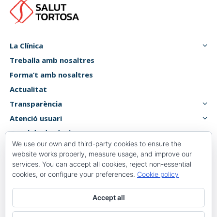
La Clínica
Treballa amb nosaltres
Forma’t amb nosaltres
Actualitat
Transparència
Atenció usuari
Canal de denúncies
We use our own and third-party cookies to ensure the
website works properly, measure usage, and improve our
services. You can accept all cookies, reject non-essential
Plaça 1 d’octubre, 6, 8,
cookies, or configure your preferences.
Cookie policy
43500 Tortosa, Tarragona
Accept all
977 58 82 00