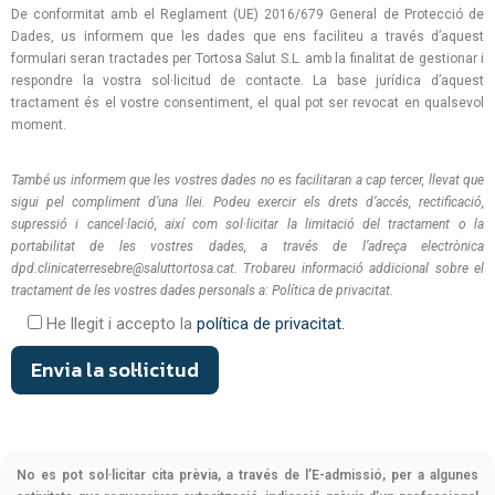
De conformitat amb el Reglament (UE) 2016/679 General de Protecció de
Dades, us informem que les dades que ens faciliteu a través d’aquest
formulari seran tractades per Tortosa Salut S.L. amb la finalitat de gestionar i
respondre la vostra sol·licitud de contacte. La base jurídica d’aquest
tractament és el vostre consentiment, el qual pot ser revocat en qualsevol
moment.
També us informem que les vostres dades no es facilitaran a cap tercer, llevat que
sigui pel compliment d’una llei. Podeu exercir els drets d’accés, rectificació,
supressió i cancel·lació, així com sol·licitar la limitació del tractament o la
portabilitat de les vostres dades, a través de l’adreça electrònica
dpd.clinicaterresebre@saluttortosa.cat. Trobareu informació addicional sobre el
tractament de les vostres dades personals a: Política de privacitat.
He llegit i accepto la
política de privacitat.
No es pot sol·licitar cita prèvia, a través de l’E-admissió, per a algunes