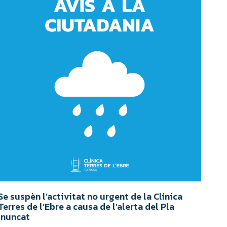
Se suspèn l’activitat no urgent de la Clínica
Terres de l’Ebre a causa de l’alerta del Pla
Inuncat