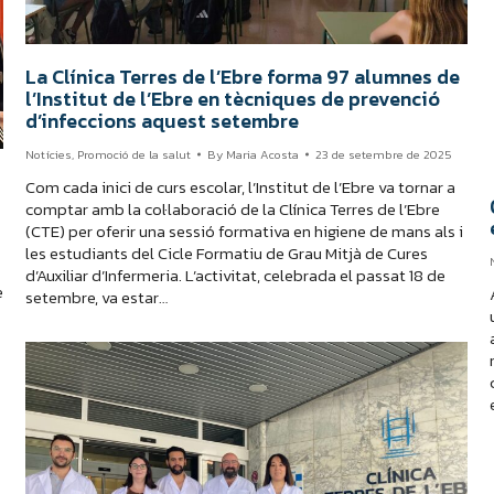
La Clínica Terres de l’Ebre forma 97 alumnes de
l’Institut de l’Ebre en tècniques de prevenció
d’infeccions aquest setembre
Notícies
,
Promoció de la salut
By
Maria Acosta
23 de setembre de 2025
Com cada inici de curs escolar, l’Institut de l’Ebre va tornar a
comptar amb la col·laboració de la Clínica Terres de l’Ebre
(CTE) per oferir una sessió formativa en higiene de mans als i
les estudiants del Cicle Formatiu de Grau Mitjà de Cures
d’Auxiliar d’Infermeria. L’activitat, celebrada el passat 18 de
e
setembre, va estar…