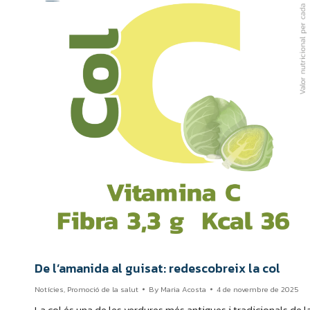
De l’amanida al guisat: redescobreix la col
Notícies
,
Promoció de la salut
By
Maria Acosta
4 de novembre de 2025
La col és una de les verdures més antigues i tradicionals de l