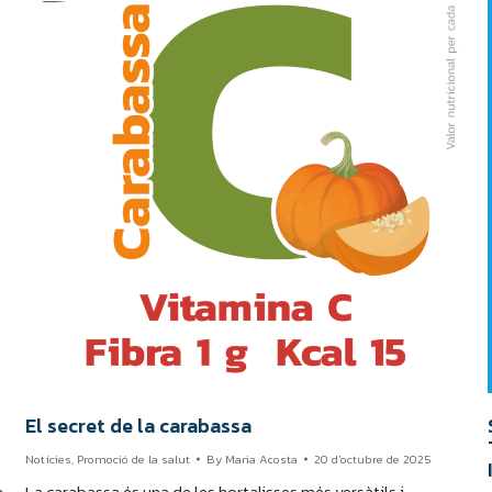
El secret de la carabassa
Notícies
,
Promoció de la salut
By
Maria Acosta
20 d'octubre de 2025
a
La carabassa és una de les hortalisses més versàtils i