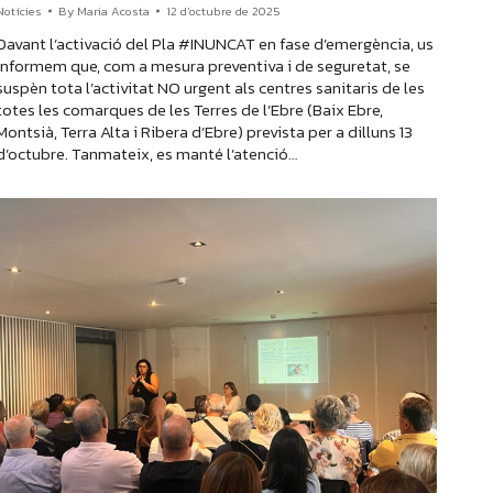
Notícies
By
Maria Acosta
12 d'octubre de 2025
Davant l’activació del Pla #INUNCAT en fase d’emergència, us
informem que, com a mesura preventiva i de seguretat, se
suspèn tota l’activitat NO urgent als centres sanitaris de les
totes les comarques de les Terres de l’Ebre (Baix Ebre,
Montsià, Terra Alta i Ribera d’Ebre) prevista per a dilluns 13
d’octubre. Tanmateix, es manté l’atenció…