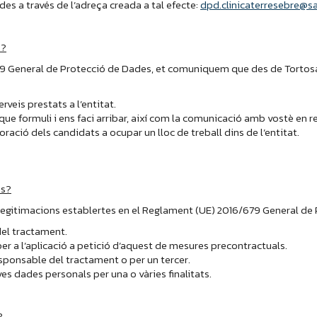
es a través de l’adreça creada a tal efecte:
dpd.clinicaterresebre@sa
s?
General de Protecció de Dades, et comuniquem que des de Tortosa Sa
rveis prestats a l’entitat.
ue formuli i ens faci arribar, així com la comunicació amb vostè en r
oració dels candidats a ocupar un lloc de treball dins de l’entitat.
es?
 legitimacions establertes en el Reglament (UE) 2016/679 General de
del tractament.
 per a l’aplicació a petició d’aquest de mesures precontractuals.
esponsable del tractament o per un tercer.
es dades personals per una o vàries finalitats.
?