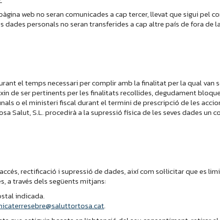
la pàgina web no seran comunicades a cap tercer, llevat que sigui pel 
es dades personals no seran transferides a cap altre país de fora de 
rant el temps necessari per complir amb la finalitat per la qual van se
n de ser pertinents per les finalitats recollides, degudament bloque
als o el ministeri fiscal durant el termini de prescripció de les acci
osa Salut, S.L. procedirà a la supressió física de les seves dades un 
’accés, rectificació i supressió de dades, així com sol·licitar que es l
des, a través dels següents mitjans:
ostal indicada.
inicaterresebre@saluttortosa.cat
.