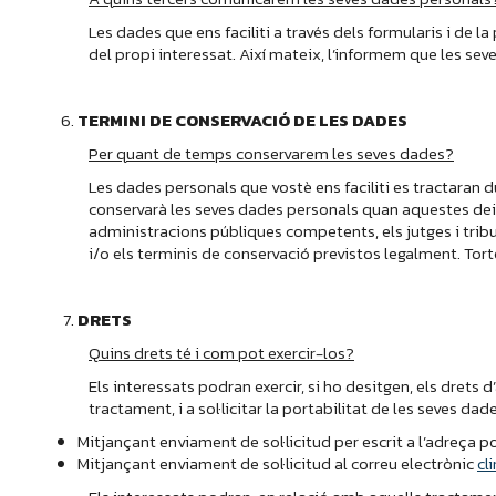
Les dades que ens faciliti a través dels formularis i de 
del propi interessat. Així mateix, l’informem que les sev
TERMINI DE CONSERVACIÓ DE LES DADES
Per quant de temps conservarem les seves dades?
Les dades personals que vostè ens faciliti es tractaran du
conservarà les seves dades personals quan aquestes deixi
administracions públiques competents, els jutges i tribun
i/o els terminis de conservació previstos legalment. Tort
DRETS
Quins drets té i com pot exercir-los?
Els interessats podran exercir, si ho desitgen, els drets d
tractament, i a sol·licitar la portabilitat de les seves da
Mitjançant enviament de sol·licitud per escrit a l’adreça p
Mitjançant enviament de sol·licitud al correu electrònic
cl