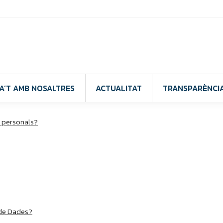
A’T AMB NOSALTRES
ACTUALITAT
TRANSPARÈNCI
s personals?
 de Dades?