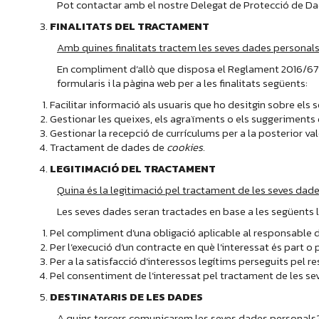
Pot contactar amb el nostre Delegat de Protecció de Dad
FINALITATS DEL TRACTAMENT
Amb quines finalitats tractem les seves dades personal
En compliment d’allò que disposa el Reglament 2016/679 
formularis i la pàgina web per a les finalitats següents:
Facilitar informació als usuaris que ho desitgin sobre els se
Gestionar les queixes, els agraïments o els suggeriments q
Gestionar la recepció de currículums per a la posterior val
Tractament de dades de
cookies.
LEGITIMACIÓ DEL TRACTAMENT
Quina és la legitimació pel tractament de les seves dad
Les seves dades seran tractades en base a les següents
Pel compliment d’una obligació aplicable al responsable 
Per l’execució d’un contracte en què l’interessat és part o
Per a la satisfacció d’interessos legítims perseguits pel r
Pel consentiment de l’interessat pel tractament de les sev
DESTINATARIS DE LES DADES
A quins tercers comunicarem les seves dades personals