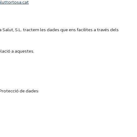
luttortosa.cat
lut, S.L. tractem les dades que ens facilites a través dels
elació a aquestes.
 Protecció de dades: