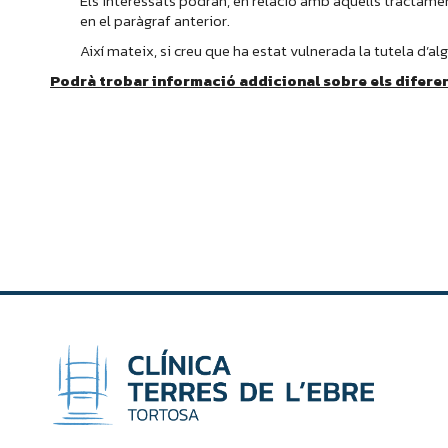
Els interessats podran, en relació amb aquells tractame
en el paràgraf anterior.
Així mateix, si creu que ha estat vulnerada la tutela d’a
Podrà trobar informació addicional sobre els difere