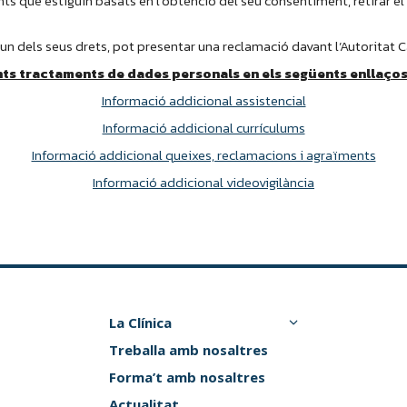
nts que estiguin basats en l’obtenció del seu consentiment, retirar 
lgun dels seus drets, pot presentar una reclamació davant l’Autoritat
nts tractaments de dades personals en els següents enllaços
Informació addicional assistencial
Informació addicional currículums
Informació addicional queixes, reclamacions i agraïments
Informació addicional videovigilància
La Clínica
Treballa amb nosaltres
Forma’t amb nosaltres
Actualitat