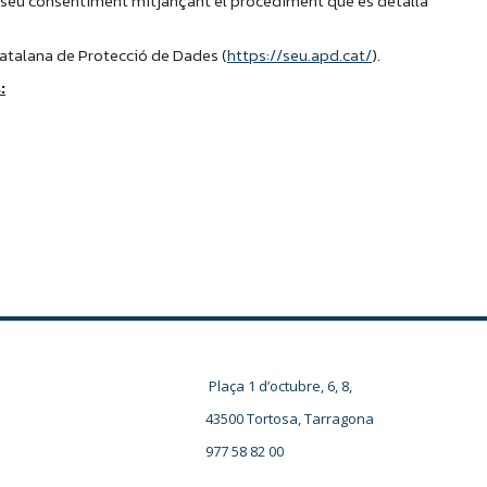
el seu consentiment mitjançant el procediment que es detalla
 Catalana de Protecció de Dades (
https://seu.apd.cat/
).
:
Plaça 1 d’octubre, 6, 8,
43500 Tortosa, Tarragona
977 58 82 00