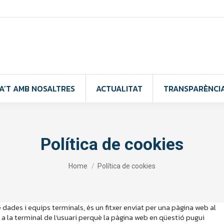
A’T AMB NOSALTRES
ACTUALITAT
TRANSPARÈNCI
Política de cookies
You are here:
Home
Política de cookies
ades i equips terminals, és un fitxer enviat per una pàgina web al
la terminal de l’usuari perquè la pàgina web en qüestió pugui