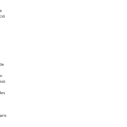
a
ció
 de
en
això
des
aris