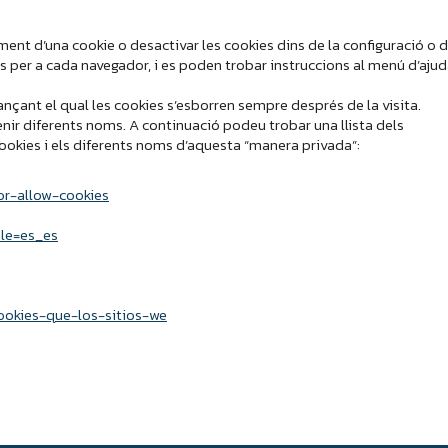
ent d’una cookie o desactivar les cookies dins de la configuració o 
s per a cada navegador, i es poden trobar instruccions al menú d’aju
çant el qual les cookies s’esborren sempre després de la visita.
r diferents noms. A continuació podeu trobar una llista dels
okies i els diferents noms d’aquesta “manera privada”:
or-allow-cookies
ale=es_es
cookies-que-los-sitios-we