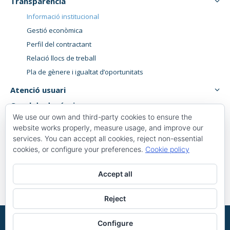
Transparència
Informació institucional
Gestió econòmica
Perfil del contractant
Relació llocs de treball
Pla de gènere i igualtat d’oportunitats
Atenció usuari
Canal de denúncies
We use our own and third-party cookies to ensure the
website works properly, measure usage, and improve our
services. You can accept all cookies, reject non-essential
Plaça 1 d’octubre, 6, 8,
cookies, or configure your preferences.
Cookie policy
43500 Tortosa, Tarragona
Accept all
977 58 82 00
Reject
©2026 Powered by
Saluttortosa
Configure
Avís legal
|
Política de cookies
|
Política de privacitat
| Centre autoritzat pel