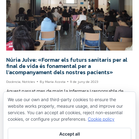
Núria Julve: «Formar els futurs sanitaris per al
final de vida és fonamental per a
l’acompanyament dels nostres pacients»
Docència
,
Notícies
By
Maria Acosta
9 de juny de 2023
Aquest passat mes de maig, la infermera i responsable de
Qualitat i Seguretat del Pacient, Carme Caudet, i la infermera
We use our own and third-party cookies to ensure the
del CAS, Núria Julve, van impartir una sessió formativa sobre
website works properly, measure usage, and improve our
l’etapa de final de vida a l’alumnat del Cicle Mitjà de Tècnic/a
services. You can accept all cookies, reject non-essential
de Cures Auxiliars d’Infermeria i Emergències de l’Institut de
cookies, or configure your preferences.
Cookie policy
l’Ebre. En aquest sentit,…
Accept all