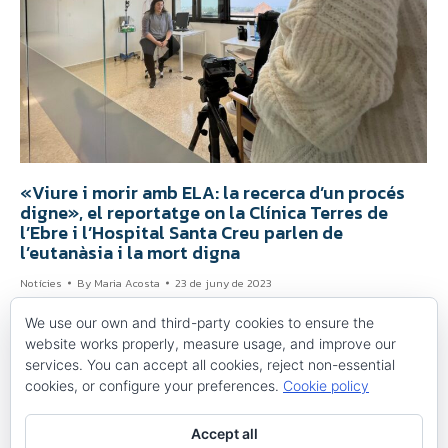
«Viure i morir amb ELA: la recerca d’un procés
digne», el reportatge on la Clínica Terres de
l’Ebre i l’Hospital Santa Creu parlen de
l’eutanàsia i la mort digna
Notícies
By
Maria Acosta
23 de juny de 2023
https://youtu.be/krltJ9REx1k Aquesta setmana, en motiu del
We use our own and third-party cookies to ensure the
Dia Mundial de l’ELA, el 21 de juny, l’equip d’A prop Ebre va
website works properly, measure usage, and improve our
emetre un reportatge sobre aquesta malaltia, l’Esclerosis
services. You can accept all cookies, reject non-essential
Lateral Amiotròfica, així com de l’eutanàsia i la mort digna,
cookies, or configure your preferences.
Cookie policy
anomenat «Viure i morir amb ELA: la recerca d’un procés
digne». En aquest documental hi apareixen Ildefons Oliveras,
veí…
Accept all