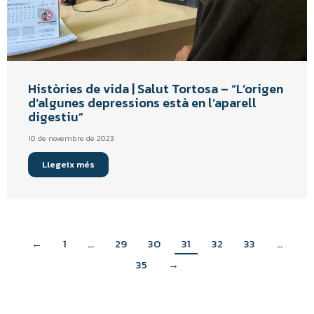
Històries de vida | Salut Tortosa – “L’origen
d’algunes depressions està en l’aparell
digestiu”
10 de novembre de 2023
Llegeix més
←
1
…
29
30
31
32
33
…
35
→