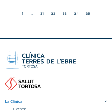
←
1
…
31
32
33
34
35
→
La Clínica
El centre