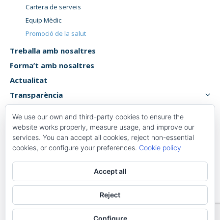
Cartera de serveis
Equip Mèdic
Promoció de la salut
Treballa amb nosaltres
Forma’t amb nosaltres
Actualitat
Transparència
Atenció usuari
We use our own and third-party cookies to ensure the
Canal de denúncies
website works properly, measure usage, and improve our
services. You can accept all cookies, reject non-essential
cookies, or configure your preferences.
Cookie policy
Plaça 1 d’octubre, 6, 8,
Accept all
43500 Tortosa, Tarragona
977 58 82 00
Reject
Configure