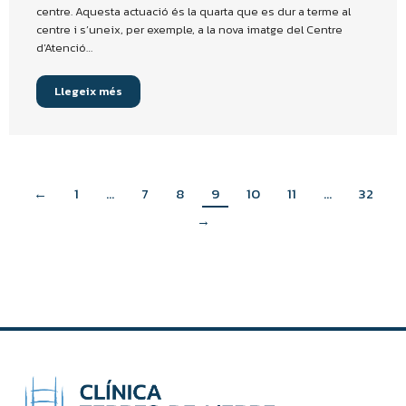
centre. Aquesta actuació és la quarta que es dur a terme al
centre i s’uneix, per exemple, a la nova imatge del Centre
d’Atenció…
Llegeix més
←
1
…
7
8
9
10
11
…
32
→