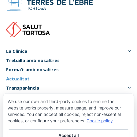
La Clínica
Treballa amb nosaltres
Forma’t amb nosaltres
Actualitat
Transparència
Atenció usuari
We use our own and third-party cookies to ensure the
Canal de denúncies
website works properly, measure usage, and improve our
services. You can accept all cookies, reject non-essential
cookies, or configure your preferences.
Cookie policy
Plaça 1 d’octubre, 6, 8,
Accept all