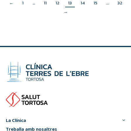
←
1
…
11
12
13
14
15
…
32
→
La Clínica
Treballa amb nosaltres