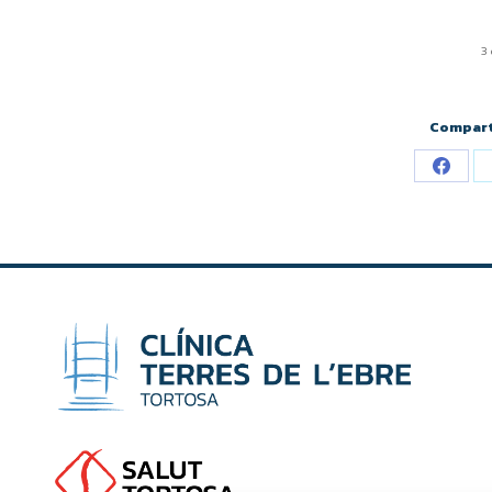
3
Compart