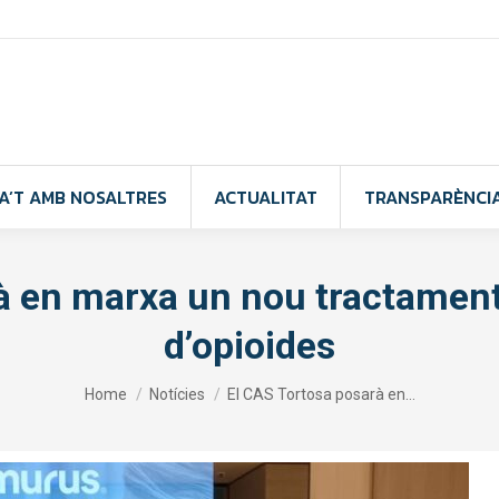
A’T AMB NOSALTRES
ACTUALITAT
TRANSPARÈNCI
à en marxa un nou tractament
d’opioides
You are here:
Home
Notícies
El CAS Tortosa posarà en…