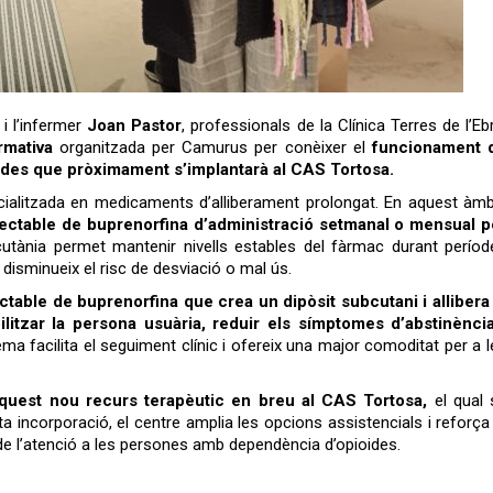
, i l’infermer
Joan Pastor
, professionals de la Clínica Terres de l’Eb
rmativa
organitzada per Camurus per conèixer el
funcionament 
ides que pròximament s’implantarà al CAS Tortosa.
litzada en medicaments d’alliberament prolongat. En aquest àmbi
njectable de buprenorfina d’administració setmanal o mensual p
tània permet mantenir nivells estables del fàrmac durant períod
 disminueix el risc de desviació o mal ús.
ctable de buprenorfina que crea un dipòsit subcutani i allibera 
itzar la persona usuària, reduir els símptomes d’abstinència
ma facilita el seguiment clínic i ofereix una major comoditat per a 
aquest nou recurs terapèutic en breu al CAS Tortosa,
el qual 
incorporació, el centre amplia les opcions assistencials i reforça 
 de l’atenció a les persones amb dependència d’opioides.