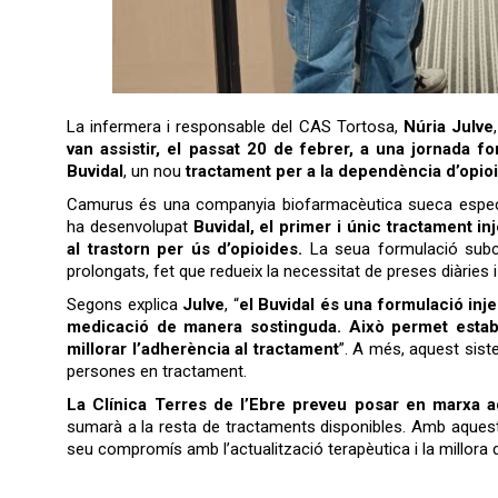
La infermera i responsable del CAS Tortosa,
Núria Julve
van assistir, el passat 20 de febrer, a una jornada fo
Buvidal
, un nou
tractament per a la dependència d’opio
Camurus és una companyia biofarmacèutica sueca especia
ha desenvolupat
Buvidal, el primer i únic tractament i
al trastorn per ús d’opioides.
La seua formulació subcu
prolongats, fet que redueix la necessitat de preses diàries i
Segons explica
Julve
, “
el Buvidal és una formulació inje
medicació de manera sostinguda. Això permet estabil
millorar l’adherència al tractament
”. A més, aquest siste
persones en tractament.
La Clínica Terres de l’Ebre preveu posar en marxa 
sumarà a la resta de tractaments disponibles. Amb aquesta 
seu compromís amb l’actualització terapèutica i la millora