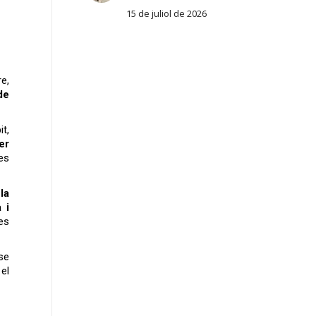
15 de juliol de 2026
re,
de
t,
er
es
la
 i
les
se
el