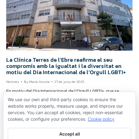
La Clínica Terres de l’Ebre reafirma el seu
compromís amb la igualtat i la diversitat en
motiu del Dia Internacional de l’Orgull LGBTI+
Notícies
By
Maria Acosta
27 de juny de 2025
En motiu del Dia Internacional de l’Orgull LGBTI+, que se
celebra el 28 de juny, la Clínica Terres de l’Ebre se suma a la
We use our own and third-party cookies to ensure the
commemoració d’aquesta jornada en defensa dels drets i les
website works properly, measure usage, and improve our
llibertats de les persones lesbianes, gais, bisexuals, trans i
services. You can accept all cookies, reject non-essential
intersexuals. Aquesta setmana, el centre ha hissat la bandera
cookies, or configure your preferences.
Cookie policy
de l’arc de Sant…
Accept all