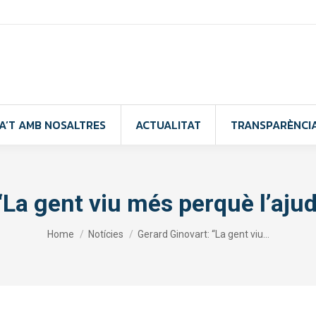
A’T AMB NOSALTRES
ACTUALITAT
TRANSPARÈNCI
“La gent viu més perquè l’ajud
You are here:
Home
Notícies
Gerard Ginovart: “La gent viu…