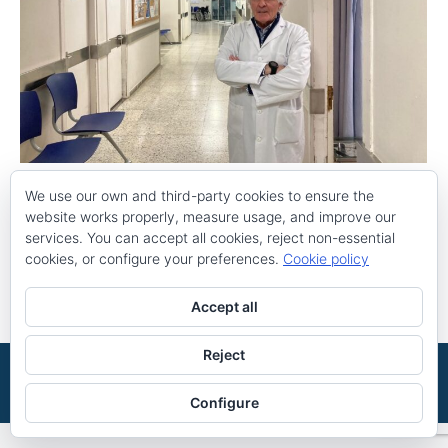
Gerard Ginovart: “La gent viu més perquè
We use our own and third-party cookies to ensure the
l’ajudem a viure millor”
website works properly, measure usage, and improve our
services. You can accept all cookies, reject non-essential
Notícies
,
Promoció de la salut
By
Maria Acosta
28 de febrer de 2025
cookies, or configure your preferences.
Cookie policy
Accept all
Reject
©2026 Powered by
Saluttortosa
Avís legal
|
Política de cookies
|
Política de privacitat
| Centre autoritzat pel
Configure
Departament de Salut (registre H43001967)