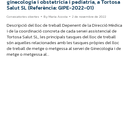
ginecologia i obstetrícia i pediatria, a Tortosa
Salut SL (Referència: GIPE-2022-01)
Convocatories obertes
By
Maria Acosta
2 de novembre de 2022
Descripció del lloc de treball Depenent de la Direcció Mèdica
i de la coordinació concreta de cada servei assistencial de
Tortosa Salut SL, les principals tasques del lloc de treball
són aquelles relacionades amb les tasques pròpies del lloc
de treball de metge o metgessa al servei de Ginecologia i de
metge o metgessa al…