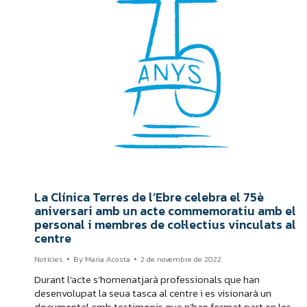
La Clínica Terres de l’Ebre celebra el 75è
aniversari amb un acte commemoratiu amb el
personal i membres de col·lectius vinculats al
centre
Notícies
By
Maria Acosta
2 de novembre de 2022
Durant l’acte s’homenatjarà professionals que han
desenvolupat la seua tasca al centre i es visionarà un
documental amb testimonis que n’han format part en les