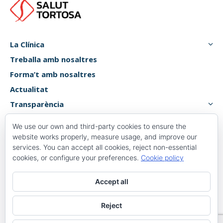
La Clínica
Treballa amb nosaltres
Forma’t amb nosaltres
Actualitat
Transparència
Atenció usuari
We use our own and third-party cookies to ensure the
Canal de denúncies
website works properly, measure usage, and improve our
services. You can accept all cookies, reject non-essential
cookies, or configure your preferences.
Cookie policy
Plaça 1 d’octubre, 6, 8,
Accept all
43500 Tortosa, Tarragona
977 58 82 00
Reject