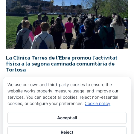
La Clínica Terres de l’Ebre promou l’activitat
física a la segona caminada comunitària de
Tortosa
Notícies
,
Promoció de la salut
By
Maria Acosta
11 d'abril de 2025
We use our own and third-party cookies to ensure the
Tortosa va celebrar aquest passat diumenge, 6 d’abril, una
website works properly, measure usage, and improve our
nova edició de la caminada comunitària en motiu del Dia
services. You can accept all cookies, reject non-essential
Mundial de l’Activitat Física, amb la participació activa de
cookies, or configure your preferences.
Cookie policy
diversos sectors com la salut, l’educació i l’esport. La
iniciativa, que va reunir desenes de ciutadans al parc Teodor
González, va estar impulsada pel Pla Local de…
Accept all
Reject