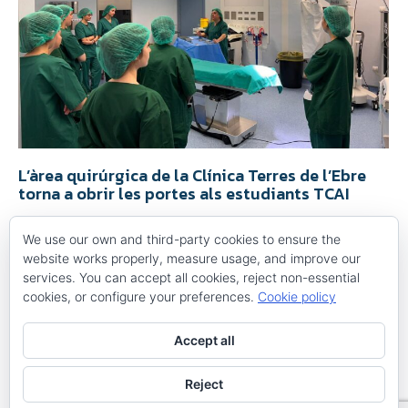
L’àrea quirúrgica de la Clínica Terres de l’Ebre
torna a obrir les portes als estudiants TCAI
Docència
,
Notícies
By
Maria Acosta
27 de febrer de 2024
We use our own and third-party cookies to ensure the
Anterior Següent El segonTaller de Formació ha tingut lloc
website works properly, measure usage, and improve our
durant les Jornades Tècniques de l’Institut de l’Ebre El passat
services. You can accept all cookies, reject non-essential
divendres la Clínica Terres de l’Ebre va dur a terme la 2a
cookies, or configure your preferences.
Cookie policy
Jornada de Formació d’estudiants de Cicle Formatiu de Grau
Mitjà CAI (Tècnics en Cures Auxiliars d’Infermeria) de l’Institut
de l’Ebre a l’àrea quirúrgica d’aquest…
Accept all
Reject