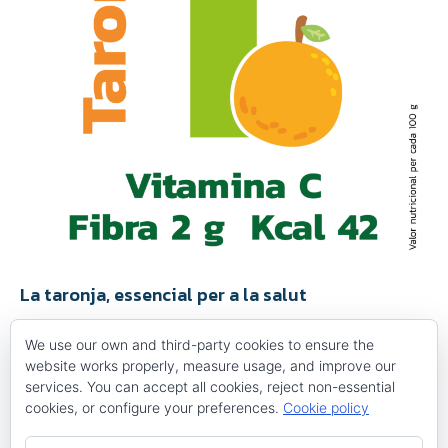
La taronja, essencial per a la salut
Notícies
,
Promoció de la salut
By
Maria Acosta
15 de gener de 2024
We use our own and third-party cookies to ensure the
El taronger és un dels arbres fruiters més famosos en el
website works properly, measure usage, and improve our
paisatge d’algunes comarques de les Terres de l’Ebre. De ben
services. You can accept all cookies, reject non-essential
segur, grans i petits han degustat la taronja de diferents
cookies, or configure your preferences.
Cookie policy
maneres. Aquesta fruita conté àcids orgànics, com el cítric,
que potencia l’absorció del calci i l’acció de la vitamina C.