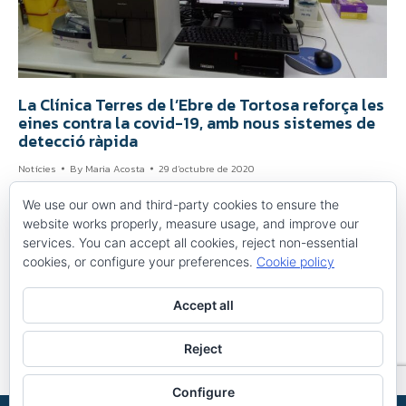
La Clínica Terres de l’Ebre de Tortosa reforça les
eines contra la covid-19, amb nous sistemes de
detecció ràpida
Notícies
By
Maria Acosta
29 d'octubre de 2020
Durant l’octubre, el centre sanitari públic de titularitat
We use our own and third-party cookies to ensure the
municipal ha dut a terme més de 180 tests ràpids d’antígens,
website works properly, measure usage, and improve our
que donen resultats en 15 minuts. La Clínica Terres de l’Ebre ha
services. You can accept all cookies, reject non-essential
incorporat durant les últimes setmanes la utilització de
cookies, or configure your preferences.
Cookie policy
proves diagnòstiques ràpides mitjançant els tests d’antígens,
que permeten obtindre resultats sobre covid-19 en un
termini…
Accept all
Reject
Configure