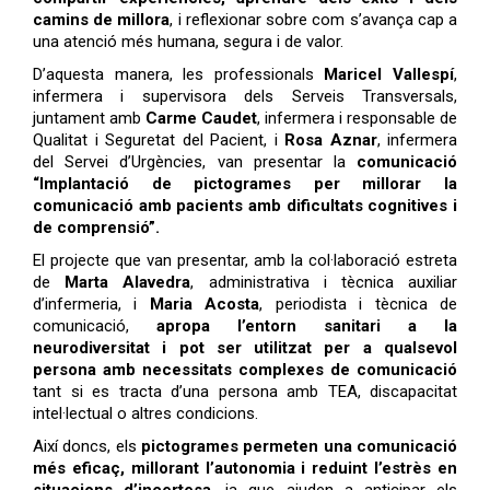
camins de millora
, i reflexionar sobre com s’avança cap a
una atenció més humana, segura i de valor.
D’aquesta manera, les professionals
Maricel Vallespí
,
infermera i supervisora dels Serveis Transversals,
juntament amb
Carme Caudet
, infermera i responsable de
Qualitat i Seguretat del Pacient, i
Rosa Aznar
, infermera
del Servei d’Urgències, van presentar la
comunicació
“Implantació de pictogrames per millorar la
comunicació amb pacients amb dificultats cognitives i
de comprensió”.
El projecte que van presentar, amb la col·laboració estreta
de
Marta Alavedra
, administrativa i tècnica auxiliar
d’infermeria, i
Maria Acosta
, periodista i tècnica de
comunicació,
apropa l’entorn sanitari a la
neurodiversitat i pot ser utilitzat per a qualsevol
persona amb necessitats complexes de comunicació
tant si es tracta d’una persona amb TEA, discapacitat
intel·lectual o altres condicions.
Així doncs, els
pictogrames permeten una comunicació
més eficaç, millorant l’autonomia i reduint l’estrès en
situacions d’incertesa
, ja que ajuden a anticipar els