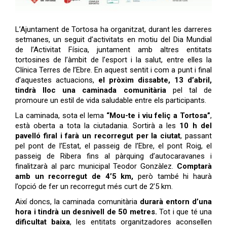
L’Ajuntament de Tortosa ha organitzat, durant les darreres
setmanes, un seguit d’activitats en motiu del Dia Mundial
de l’Activitat Física, juntament amb altres entitats
tortosines de l’àmbit de l’esport i la salut, entre elles la
Clínica Terres de l’Ebre. En aquest sentit i com a punt i final
d’aquestes actuacions,
el pròxim dissabte, 13 d’abril,
tindrà lloc una caminada comunitària
pel tal de
promoure un estil de vida saludable entre els participants.
La caminada, sota el lema
“Mou-te i viu feliç a Tortosa”
,
està oberta a tota la ciutadania. Sortirà a les
10 h del
pavelló firal i farà un recorregut per la ciutat
, passant
pel pont de l’Estat, el passeig de l’Ebre, el pont Roig, el
passeig de Ribera fins al pàrquing d’autocaravanes i
finalitzarà al parc municipal Teodor Gonzàlez.
Comptarà
amb un recorregut de 4’5 km,
però també hi haurà
l’opció de fer un recorregut més curt de 2’5 km.
Així doncs, la caminada comunitària
durarà entorn d’una
hora i tindrà un desnivell de 50 metres.
Tot i que té una
dificultat baixa
, les entitats organitzadores aconsellen