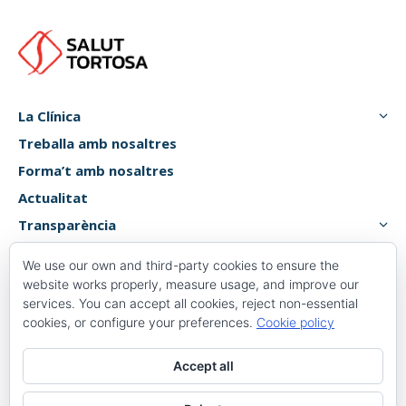
La Clínica
Treballa amb nosaltres
Forma’t amb nosaltres
Actualitat
Transparència
Atenció usuari
We use our own and third-party cookies to ensure the
Canal de denúncies
website works properly, measure usage, and improve our
services. You can accept all cookies, reject non-essential
cookies, or configure your preferences.
Cookie policy
Plaça 1 d’octubre, 6, 8,
Accept all
43500 Tortosa, Tarragona