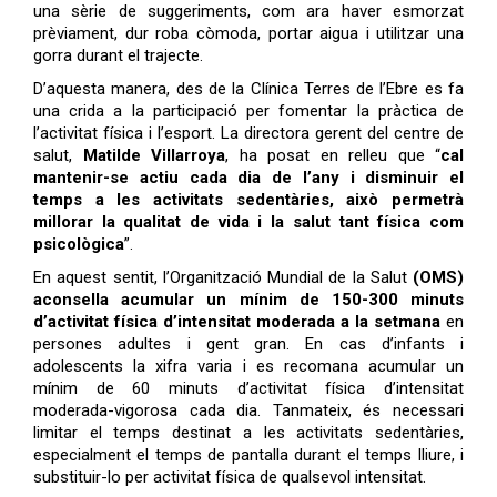
una sèrie de suggeriments, com ara haver esmorzat
prèviament, dur roba còmoda, portar aigua i utilitzar una
gorra durant el trajecte.
D’aquesta manera, des de la Clínica Terres de l’Ebre es fa
una crida a la participació per fomentar la pràctica de
l’activitat física i l’esport. La directora gerent del centre de
salut,
Matilde Villarroya
, ha posat en relleu que “
cal
mantenir-se actiu cada dia de l’any i disminuir el
temps a les activitats sedentàries, això permetrà
millorar la qualitat de vida i la salut tant física com
psicològica
”.
En aquest sentit, l’Organització Mundial de la Salut
(OMS)
aconsella acumular un mínim de 150-300 minuts
d’activitat física d’intensitat moderada a la setmana
en
persones adultes i gent gran. En cas d’infants i
adolescents la xifra varia i es recomana acumular un
mínim de 60 minuts d’activitat física d’intensitat
moderada-vigorosa cada dia. Tanmateix, és necessari
limitar el temps destinat a les activitats sedentàries,
especialment el temps de pantalla durant el temps lliure, i
substituir-lo per activitat física de qualsevol intensitat.