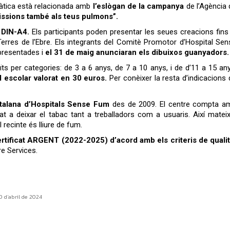
tica està relacionada amb
l’eslògan de la campanya
de l’Agència 
ssions també als teus pulmons”.
n DIN-A4.
Els participants poden presentar les seues creacions fins 
Terres de l’Ebre. Els integrants del Comitè Promotor d’Hospital Sen
 presentades i
el 31 de maig anunciaran els dibuixos guanyadors.
ts per categories: de 3 a 6 anys, de 7 a 10 anys, i de d’11 a 15 any
 escolar valorat en 30 euros.
Per conèixer la resta d’indicacions 
atalana d’Hospitals Sense Fum
des de 2009. El centre compta a
 a deixar el tabac tant a treballadors com a usuaris. Així mateix,
 recinte és lliure de fum.
rtificat ARGENT (2022-2025) d’acord amb els criteris de qualit
e Services.
0 d'abril de 2024