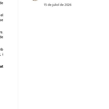
de
15 de juliol de 2026
el
se
s.
de
mb
 i
at