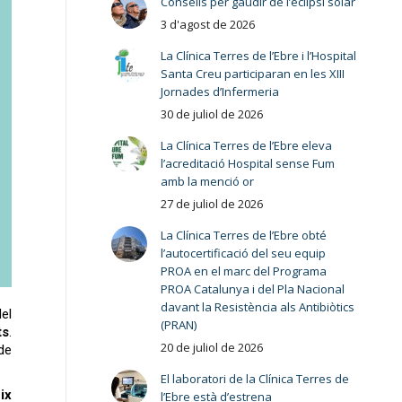
Consells per gaudir de l’eclipsi solar
3 d'agost de 2026
La Clínica Terres de l’Ebre i l’Hospital
Santa Creu participaran en les XIII
Jornades d’Infermeria
30 de juliol de 2026
La Clínica Terres de l’Ebre eleva
l’acreditació Hospital sense Fum
amb la menció or
27 de juliol de 2026
La Clínica Terres de l’Ebre obté
l’autocertificació del seu equip
PROA en el marc del Programa
PROA Catalunya i del Pla Nacional
davant la Resistència als Antibiòtics
del
(PRAN)
ts
.
20 de juliol de 2026
de
El laboratori de la Clínica Terres de
ix
l’Ebre està d’estrena