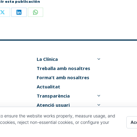
ir esta publicación
La Clínica
Treballa amb nosaltres
Forma’t amb nosaltres
Actualitat
Transparència
Atenció usuari
Canal de denúncies
to ensure the website works properly, measure usage, and
Acc
cookies, reject non-essential cookies, or configure your