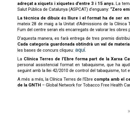
adreçat a xiquets i xiquetes d’entre 3 i 15 anys.
La temà
Salut Pública de Catalunya (ASPCAT) d’enguany:
“Zero emi
La tècnica de dibuix és lliure i el format ha de ser e
mateix 28 de maig a la Unitat d’Admissions de la Clínica 
Fum del centre seran els encarregats de valorar les obres
D’aquesta manera, es farà entrega de tres premis distribuï
Cada categoria guardonada obtindrà un val de material
aquí.
les bases de concurs cliqueu:
La
Clínica Terres de l’Ebre forma part de la Xarxa C
personal assistencial format en tabaquisme, que ha ajudat
seguint amb la llei 42/2010 de control del tabaquisme, tot el
A més a més, la Clínica Terres de l’Ebre
compta amb el ce
de la GNTH
– Global Network for Tobacco Free Health Car
3