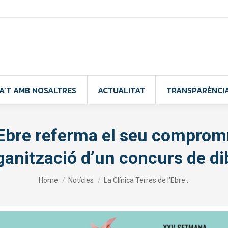
A’T AMB NOSALTRES
ACTUALITAT
TRANSPARÈNCI
l’Ebre referma el seu comprom
rganització d’un concurs de di
You are here:
Home
Notícies
La Clínica Terres de l’Ebre…