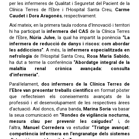
per les infermeres de Qualitat i Seguretat del Pacient de la
Clínica Terres de l’Ebre i l’Hospital Santa Creu,
Carme
Caudet i Dora Aragonés
, respectivament.
Així mateix, en la primera taula rodona d’Innovació i territori
hi ha participat la
infermera del CAS
de la Clínica Terres
de l’Ebre,
Núria Julve
, la qual ha impartit la ponència
“La
infermera de reducció de danys i riscos: com abordar
les addiccions”
. A més, la
infermera especialitzada en
nefrologia
de l’Hospital Santa Creu,
Rosa Maria Sabido
,
ha dut a terme la conferència
“Abordatge integral de la
malaltia renal crònica avançada: consulta
d’infermeria”.
Paral·lelament,
dos infermers de la Clínica Terres de
l’Ebre van presentar treballs científics
en format pòster
que reflecteixen els coneixements avançats de la
professió i el desenvolupament de les respectives àrees
d’actuació. Així doncs, d’una banda,
Marina Soria
va basar
la seua comunicació en
“Rondes de vigilància nocturna,
mesura clau per prevenir les caigudes”
i, de
l’altra,
Manuel Corredera
va estudiar
“Triatge avançat:
competència infermera en l’engranatge dels sistemes