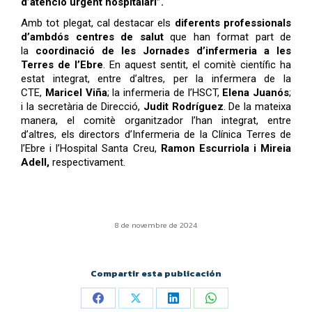
d’atenció urgent hospitalari”.
Amb tot plegat, cal destacar els
diferents professionals
d’ambdós centres de salut
que han format part de
la
coordinació de les Jornades d’infermeria a les
Terres de l’Ebre
. En aquest sentit, el comitè científic ha
estat integrat, entre d’altres, per la infermera de la
CTE,
Maricel Viña
; la infermeria de l’HSCT,
Elena Juanós
;
i la secretària de Direcció,
Judit Rodríguez
. De la mateixa
manera, el comitè organitzador l’han integrat, entre
d’altres, els directors d’Infermeria de la Clínica Terres de
l’Ebre i l’Hospital Santa Creu,
Ramon Escurriola i Mireia
Adell,
respectivament.
8 de novembre de 2024
Compartir esta publicación