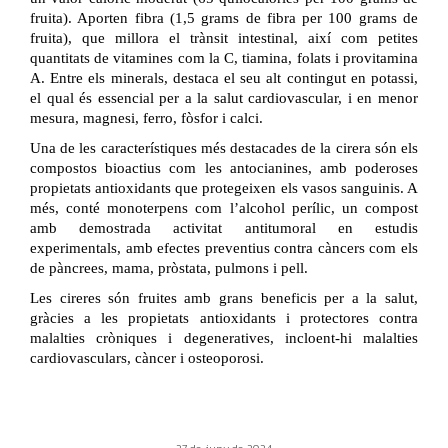
fruita). Aporten fibra (1,5 grams de fibra per 100 grams de
fruita), que millora el trànsit intestinal, així com petites
quantitats de vitamines com la C, tiamina, folats i provitamina
A. Entre els minerals, destaca el seu alt contingut en potassi,
el qual és essencial per a la salut cardiovascular, i en menor
mesura, magnesi, ferro, fòsfor i calci.
Una de les característiques més destacades de la cirera són els
compostos bioactius com les antocianines, amb poderoses
propietats antioxidants que protegeixen els vasos sanguinis. A
més, conté monoterpens com l’alcohol perílic, un compost
amb demostrada activitat antitumoral en estudis
experimentals, amb efectes preventius contra càncers com els
de pàncrees, mama, pròstata, pulmons i pell.
Les cireres són fruites amb grans beneficis per a la salut,
gràcies a les propietats antioxidants i protectores contra
malalties cròniques i degeneratives, incloent-hi malalties
cardiovasculars, càncer i osteoporosi.