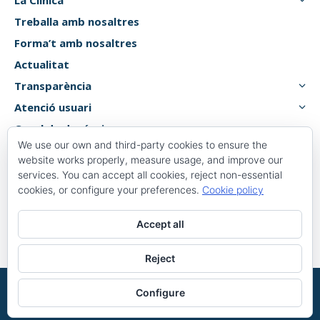
La Clínica
Treballa amb nosaltres
Forma’t amb nosaltres
Actualitat
Transparència
Atenció usuari
Canal de denúncies
We use our own and third-party cookies to ensure the
website works properly, measure usage, and improve our
services. You can accept all cookies, reject non-essential
Plaça 1 d’octubre, 6, 8,
cookies, or configure your preferences.
Cookie policy
43500 Tortosa, Tarragona
Accept all
977 58 82 00
Reject
©2026 Powered by
Saluttortosa
Configure
Avís legal
|
Política de cookies
|
Política de privacitat
| Centre autoritzat pel
Departament de Salut (registre H43001967)