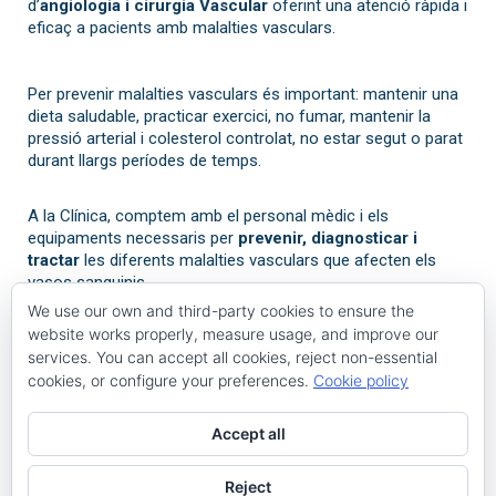
d’
angiologia i cirurgia Vascular
oferint una atenció ràpida i
eficaç a pacients amb malalties vasculars.
Per prevenir malalties vasculars és important: mantenir una
dieta saludable, practicar exercici, no fumar, mantenir la
pressió arterial i colesterol controlat, no estar segut o parat
durant llargs períodes de temps.
A la Clínica, comptem amb el personal mèdic i els
equipaments necessaris per
prevenir,
diagnosticar i
tractar
les diferents malalties vasculars que afecten els
vasos sanguinis.
We use our own and third-party cookies to ensure the
website works properly, measure usage, and improve our
services. You can accept all cookies, reject non-essential
Especialistes
cookies, or configure your preferences.
Cookie policy
Accept all
Reject