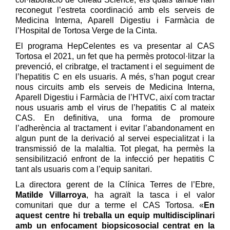
reconegut l’estreta coordinació amb els serveis de
Medicina Interna, Aparell Digestiu i Farmàcia de
l’Hospital de Tortosa Verge de la Cinta.
El programa HepCelentes es va presentar al CAS
Tortosa el 2021, un fet que ha permès protocol·litzar la
prevenció, el cribratge, el tractament i el seguiment de
l’hepatitis C en els usuaris. A més, s’han pogut crear
nous circuits amb els serveis de Medicina Interna,
Aparell Digestiu i Farmàcia de l’HTVC, així com tractar
nous usuaris amb el virus de l’hepatitis C al mateix
CAS. En definitiva, una forma de promoure
l’adherència al tractament i evitar l’abandonament en
algun punt de la derivació al servei especialitzat i la
transmissió de la malaltia. Tot plegat, ha permès la
sensibilització enfront de la infecció per hepatitis C
tant als usuaris com a l’equip sanitari.
La directora gerent de la Clínica Terres de l’Ebre,
Matilde Villarroya
, ha agraït la tasca i el valor
comunitari que dur a terme el CAS Tortosa. «
En
aquest centre
hi
treballa un
equip multidisciplinari
amb un enfoc
ament
biopsicosocial centrat en la