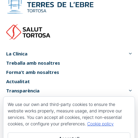
La Clínica
Treballa amb nosaltres
Forma’t amb nosaltres
Actualitat
Transparència
Atenció usuari
We use our own and third-party cookies to ensure the
Canal de denúncies
website works properly, measure usage, and improve our
services. You can accept all cookies, reject non-essential
cookies, or configure your preferences.
Cookie policy
Plaça 1 d’octubre, 6, 8,