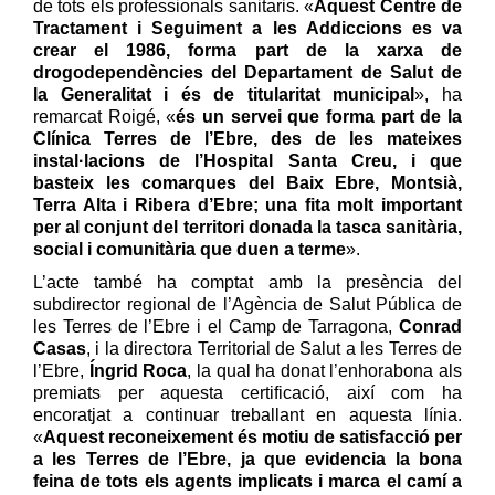
de tots els professionals sanitaris. «
Aquest Centre
de
T
ractament i Seguiment a les Addiccions
es va
crear el 1986, forma part de la xarxa de
drogodependències del Departament de Salut de
la Generalitat i és de titularitat municipal
», ha
remarcat Roigé, «
és un servei que forma part de la
Clínica Terres de l’Ebre, des de les mateixes
instal·lacions de l’Hospital Santa Creu, i
que
basteix les comarques del Baix Ebre, Montsià,
Terra Alta i Ribera d’Ebre; una fita molt important
per
al conjunt del
territori donada la tasca sanitària,
social
i comunitària que duen a terme
».
L’acte també ha comptat amb la presència del
subdirector regional de l’Agència de Salut Pública de
les Terres de l’Ebre i el Camp de Tarragona,
Conrad
Casas
, i la directora Territorial de Salut a les Terres de
l’Ebre,
Íngrid Roca
, la qual ha donat l’enhorabona als
premiats per aquesta certificació, així com ha
encoratjat a continuar treballant en aquesta línia.
«
A
quest reconeixement és motiu de satisfacció per
a les Terres de l’Ebre, ja que evidencia la bona
feina de tots els agents implicats
i
marca el camí a