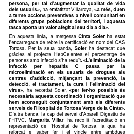
persona, per tal d’augmentar la qualitat de vida
de
ls usuaris
», ha emfatitzat Villarroya, «
a més, duen
a terme accions preventives a nivell comunitari en
diferents grups poblacions del territori
,
i aquesta
tasca aporta un valor afegit al seu dia a dia
».
En aquesta línia, la metgessa
Cinta Soler
ha estat
l’encarregada de rebre la certificació en nom del CAS
Tortosa. Per la seua banda,
Soler
ha destacat que
gràcies al projecte HepCelentes el percentatge de
persones amb infecció s’ha reduït. «
L
’eliminació de la
infecció per
hepatitis C
passa per la
microeliminació en els usuaris de drogues als
centres d’addicció,
mitjançant la prevenció, la
detecció, el tractament, la cura i l’eliminació
del
virus
», ha recordat Soler, «
per fer-ho possible és
necessària aquesta coordinació i organització que
hem aconseguit conjuntament amb els diferents
serveis de l’Hospital de Tortosa Verge de la Cinta
».
D’altra banda, la cap del servei d’Aparell Digestiu de
l’HTVC,
Margarita Villar
, ha recollit l’acreditació en
representació de l’Hospital de Tortosa, la qual ha
reforçat el saber fer i el vincle entre ambdues