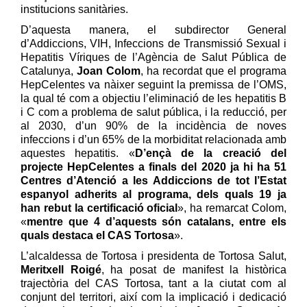
institucions sanitàries.
D’aquesta manera, el subdirector General
d’Addiccions, VIH, Infeccions de Transmissió Sexual i
Hepatitis Víriques de l’Agència de Salut Pública de
Catalunya,
Joan Colom
, ha recordat que el programa
HepCelentes va nàixer seguint la premissa de l’OMS,
la qual té com a objectiu l’eliminació de les hepatitis B
i C com a problema de salut pública, i la reducció, per
al 2030, d’un 90% de la incidència de noves
infeccions i d’un 65% de la morbiditat relacionada amb
aquestes hepatitis. «
D’ençà de la creació del
projecte HepCelentes a finals del 2020 ja hi ha 51
Centres d’Atenció a les Addiccions de
tot
l’Estat
espanyol adherits al programa,
dels quals
19 ja
han rebut la certificació oficial
», ha remarcat Colom,
«
mentre que 4 d’aquests són
catalans
, entre els
qu
als
destaca el CAS Tortosa
».
L’alcaldessa de Tortosa i presidenta de Tortosa Salut,
Meritxell Roigé
, ha posat de manifest la històrica
trajectòria del CAS Tortosa, tant a la ciutat com al
conjunt del territori, així com la implicació i dedicació