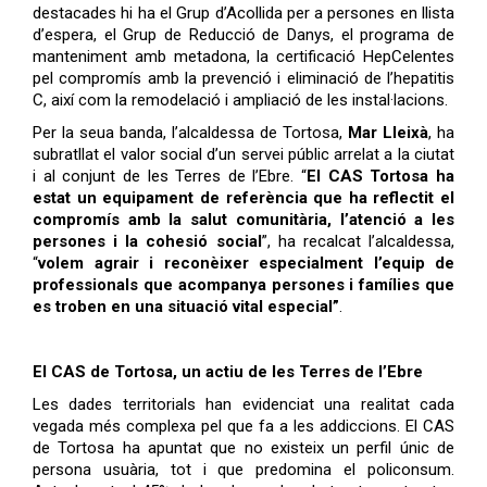
destacades hi ha el Grup d’Acollida per a persones en llista
d’espera, el Grup de Reducció de Danys, el programa de
manteniment amb metadona, la certificació HepCelentes
pel compromís amb la prevenció i eliminació de l’hepatitis
C, així com la remodelació i ampliació de les instal·lacions.
Per la seua banda, l’alcaldessa de Tortosa,
Mar Lleixà
, ha
subratllat el valor social d’un servei públic arrelat a la ciutat
i al conjunt de les Terres de l’Ebre. “
El CAS Tortosa ha
estat un equipament de referència que ha reflectit el
compromís amb la salut comunitària, l’atenció a les
persones i la cohesió social
”, ha recalcat l’alcaldessa,
“
volem agrair i reconèixer especialment l’equip de
professionals que acompanya persones i famílies que
es troben en una situació vital especial”
.
El CAS de Tortosa, un actiu de les Terres de l’Ebre
Les dades territorials han evidenciat una realitat cada
vegada més complexa pel que fa a les addiccions. El CAS
de Tortosa ha apuntat que no existeix un perfil únic de
persona usuària, tot i que predomina el policonsum.