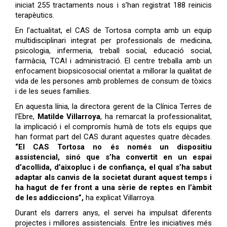
iniciat 255 tractaments nous i s’han registrat 188 reinicis
terapèutics.
En l’actualitat, el CAS de Tortosa compta amb un equip
multidisciplinari integrat per professionals de medicina,
psicologia, infermeria, treball social, educació social,
farmàcia, TCAI i administració. El centre treballa amb un
enfocament biopsicosocial orientat a millorar la qualitat de
vida de les persones amb problemes de consum de tòxics
i de les seues famílies.
En aquesta línia, la directora gerent de la Clínica Terres de
l’Ebre,
Matilde Villarroya
, ha remarcat la professionalitat,
la implicació i el compromís humà de tots els equips que
han format part del CAS durant aquestes quatre dècades.
“El CAS Tortosa no és només un dispositiu
assistencial, sinó que s’ha convertit en un espai
d’acollida, d’aixopluc i de confiança, el qual s’ha sabut
adaptar als canvis de la societat durant aquest temps i
ha hagut de fer front a una sèrie de reptes en l’àmbit
de les addiccions”,
ha explicat Villarroya.
Durant els darrers anys, el servei ha impulsat diferents
projectes i millores assistencials. Entre les iniciatives més