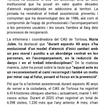
institucional que ha posat en valor quatre dècades
d’atenció especialitzada en addiccions al territori. La
jornada ha reivindicat el treball assistencial, preventiu i
comunitari que ha desenvolupat des de 1986, així com el
compromís de l’equip de professionals i l’acompanyament
a les persones usuàries i les seues famílies al llarg dels
processos de recuperació.
La infermera i coordinadora del CAS de Tortosa,
Núria
Julve
, ha destacat que
“durant aquests 40 anys s’ha
evolucionat d’un model d’atenció d’inici sanitari amb
un pes moral i punitiu a un abordatge centrat en les
persones, en l’acompanyament, en la reducció de
danys i en el treball interdisciplinari.”
De la mateixa
manera, Julve ha posat sobre la taula que
“aquest acte és
un reconeixement al camí recorregut i també un motiu
per mirar cap al futur, posant el focus en la prevenció”
.
Pel que fa a l’activitat assistencial, durant aquests 40 anys
de servei a la ciutadania, el CAS de Tortosa ha registrat
6.414 històries clíniques obertes i, actualment, manté 1.441
casos actius. Durant el 2025 s’han registrat un total de
6.398 visites, 1.230 més que l’any anterior. A més, s’han