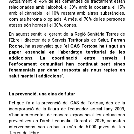
Actualment, el 45% de les demandes de tractament estan
relacionades amb l’alcohol, el 30% amb la cocaïna, el 15%
amb el cànnabis i el 10% restant amb altres substàncies,
com ara heroïna o opiacis. A més, el 70% de les persones
ateses són homes i el 30%, dones.
En aquest sentit, el gerent de la Regió Sanitària Terres de
l’Ebre i director dels Serveis Territorials de Salut,
Ferran
Roche,
ha assenyalat que “
el CAS Tortosa ha tingut un
paper essencial en l’abordatge territorial de les
addiccions. La coordinació entre serveis i
l’enfocament comunitari han continuat sent eines
fonamentals per donar resposta als nous reptes en
salut mental i addiccions
”.
La prevenció, una eina de futur
Pel que fa a la prevenció del CAS de Tortosa, des de la
incorporació de la figura de l’educador social l’any 2009,
s’han incrementat de manera exponencial les actuacions
preventives en l’àmbit educatiu. Durant el 2025, aquestes
intervencions van arribar a més de 6.000 joves de les
Terres de l’Ebre.