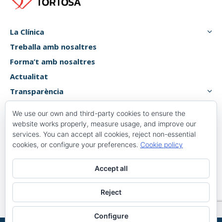
La Clínica
Treballa amb nosaltres
Forma’t amb nosaltres
Actualitat
Transparència
Atenció usuari
We use our own and third-party cookies to ensure the
Canal de denúncies
website works properly, measure usage, and improve our
services. You can accept all cookies, reject non-essential
cookies, or configure your preferences.
Cookie policy
Plaça 1 d’octubre, 6, 8,
Accept all
43500 Tortosa, Tarragona
977 58 82 00
Reject
Configure